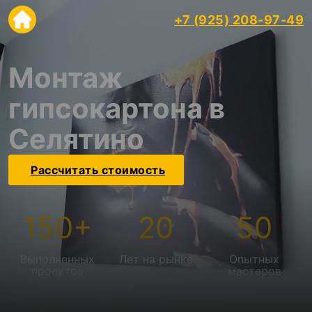
+7 (925) 208-97-49
Монтаж
гипсокартона в
Селятино
Рассчитать стоимость
150
+
20
50
Выполненных
Лет на рынке
Опытных
проектов
мастеров