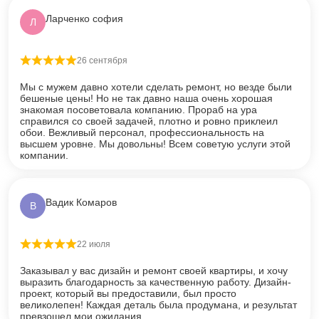
Ларченко софия
Л
26 сентября
Оценка
5
из 5
Мы с мужем давно хотели сделать ремонт, но везде были
бешеные цены! Но не так давно наша очень хорошая
знакомая посоветовала компанию. Прораб на ура
справился со своей задачей, плотно и ровно приклеил
обои. Вежливый персонал, профессиональность на
высшем уровне. Мы довольны! Всем советую услуги этой
компании.
Вадик Комаров
В
22 июля
Оценка
5
из 5
Заказывал у вас дизайн и ремонт своей квартиры, и хочу
выразить благодарность за качественную работу. Дизайн-
проект, который вы предоставили, был просто
великолепен! Каждая деталь была продумана, и результат
превзошел мои ожидания.