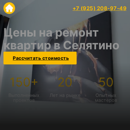
+7 (925) 208-97-49
Цены на ремонт
квартир в Селятино
Рассчитать стоимость
150
+
20
50
Выполненных
Лет на рынке
Опытных
проектов
мастеров