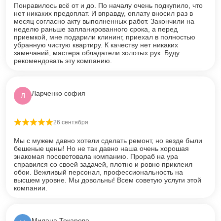
Понравилось всё от и до. По началу очень подкупило, что
нет никаких предоплат. И вправду, оплату вносил раз в
месяц согласно акту выполненных работ. Закончили на
неделю раньше запланированного срока, а перед
приемкой, мне подарили клининг, приехал в полностью
убранную чистую квартиру. К качеству нет никаких
замечаний, мастера обладатели золотых рук. Буду
рекомендовать эту компанию.
Ларченко софия
Л
26 сентября
Оценка
5
из 5
Мы с мужем давно хотели сделать ремонт, но везде были
бешеные цены! Но не так давно наша очень хорошая
знакомая посоветовала компанию. Прораб на ура
справился со своей задачей, плотно и ровно приклеил
обои. Вежливый персонал, профессиональность на
высшем уровне. Мы довольны! Всем советую услуги этой
компании.
Милана Токарева