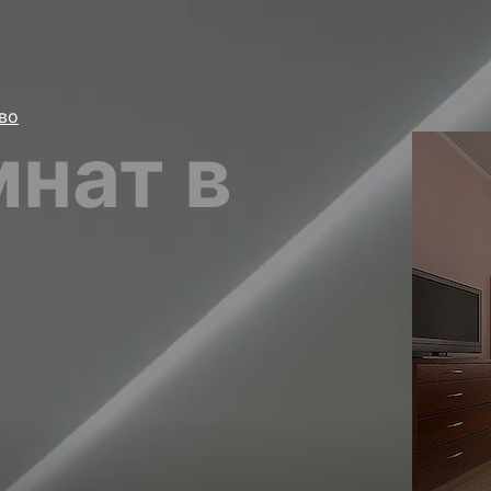
во
нат в